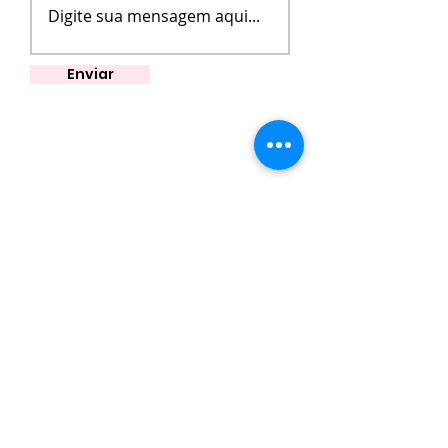
Enviar
CASA VISUAL GALERIA
A Casa Visual Galeria foi criada em 2015
pelo artista e curador Vone Petson com
o
objetivo de tornar os trabalhos artísticos
acessíveis à população, divulgando os
artistas e os eventos culturais relacionados
às artes visuais. Tendo como foco principal a
produção artística tocantinense.
INSTITUCIONAL
Sobre nós