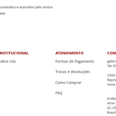
numerados e assinados pelo artista
dade
nhe as nossas programações nas redes sociais:
INSTITUCIONAL
ATENDIMENTO
CON
Sobre nós
Formas de Pagamento
galer
Tel: 
Trocas e devoluções
CASA
Repre
Como Comprar
Vone 
FAQ
Ender
Arne 
02, C
Brasil