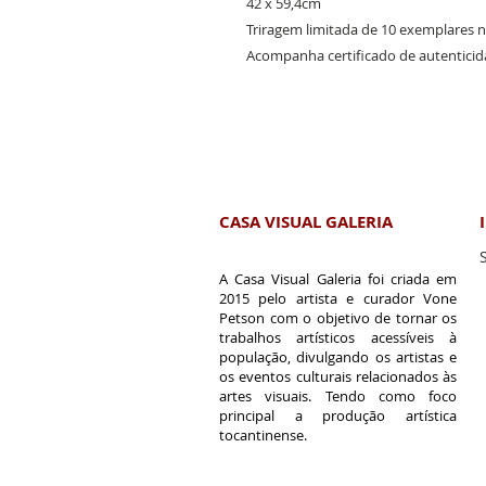
42 x 59,4cm
Triragem limitada de 10 exemplares 
Acompanha certificado de autentici
Acompa
CASA VISUAL GALERIA
A Casa Visual Galeria foi criada em
2015 pelo artista e curador Vone
Petson com o
objetivo de tornar os
trabalhos artísticos acessíveis à
população, divulgando os artistas e
os eventos culturais relacionados às
artes visuais. Tendo como foco
principal a produção artística
tocantinense.