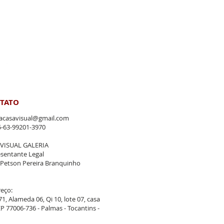
TATO
iacasavisual@gmail.com
55-63-99201-3970
 VISUAL GALERIA
sentante Legal
Petson Pereira Branquinho
eço:
71, Alameda 06, Qi 10, lote 07, casa
EP 77006-736 - Palmas - Tocantins -